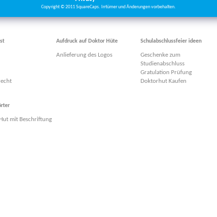
Copyright © 2011 SquareCaps. Irrtümer und Änderungen vorbehalten.
st
Aufdruck auf Doktor Hüte
Schulabschlussfeier ideen
Anlieferung des Logos
Geschenke zum
Studienabschluss
Gratulation Prüfung
recht
Doktorhut Kaufen
rter
Hut mit Beschriftung