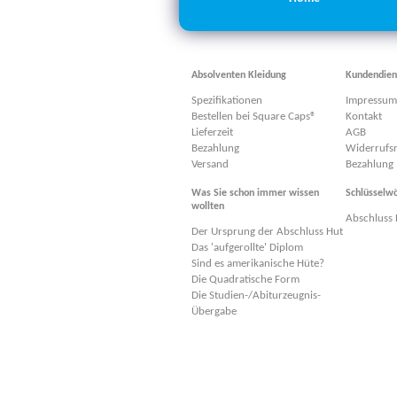
Absolventen Kleidung
Kundendien
Spezifikationen
Impressum
Bestellen bei Square Caps®
Kontakt
Lieferzeit
AGB
Bezahlung
Widerrufs
Versand
Bezahlung
Was Sie schon immer wissen
Schlüsselwö
wollten
Abschluss 
Der Ursprung der Abschluss Hut
Das 'aufgerollte' Diplom
Sind es amerikanische Hüte?
Die Quadratische Form
Die Studien-/Abiturzeugnis-
Übergabe